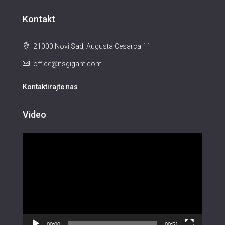
Kontakt
21000 Novi Sad, Augusta Cesarca 11
office@nsgigant.com
Kontaktirajte nas
Video
Прегледач
видео
записа
00:00
00:51