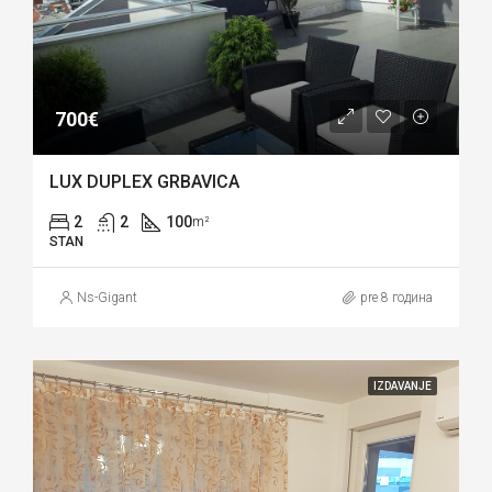
700€
LUX DUPLEX GRBAVICA
2
2
100
m²
STAN
Ns-Gigant
pre 8 година
IZDAVANJE