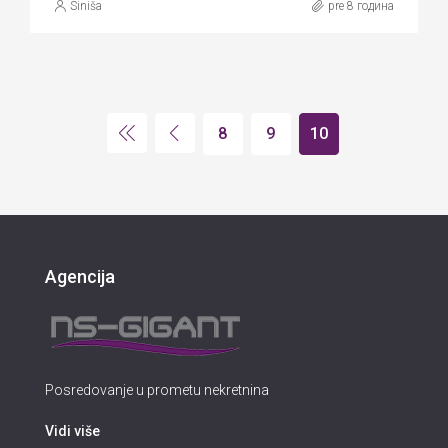
Siniša
pre 8 година
8
9
10
Agencija
Posredovanje u prometu nekretnina
Vidi više