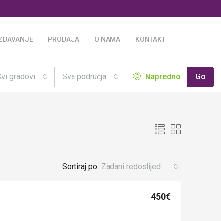
IZDAVANJE
PRODAJA
O NAMA
KONTAKT
Svi gradovi
Sva područja
Napredno
Go
Sortiraj po:
Zadani redoslijed
450€