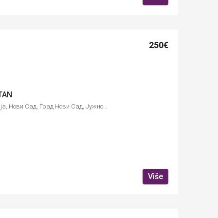
250€
TAN
Војводе Шупљикца, Роткварија, Нови Сад, Град Нови Сад, Јужнобачки управни округ, Војводина, 21101, Србија
Više