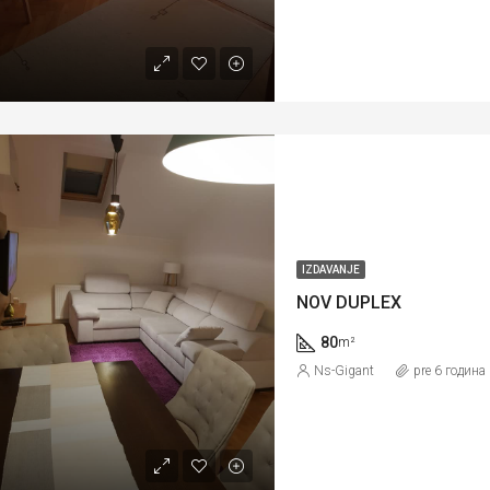
IZDAVANJE
NOV DUPLEX
80
m²
Ns-Gigant
pre 6 година