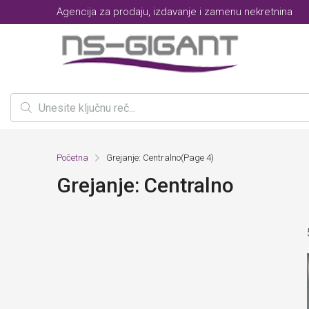
Agencija za prodaju, izdavanje i zamenu nekretnina
Početna
Grejanje: Centralno
(Page 4)
Grejanje: Centralno