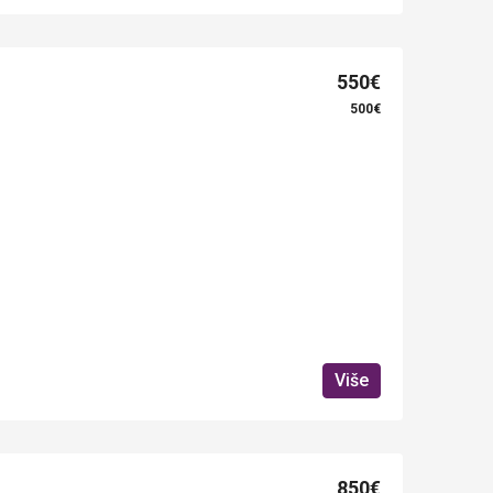
550€
500€
Više
850€