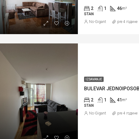
2
1
46
m²
STAN
Ns-Gigant
pre 4 године
IZDAVANJE
BULEVAR JEDNOIPOSO
2
1
41
m²
STAN
Ns-Gigant
pre 4 године