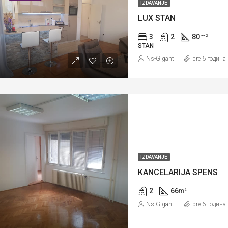
IZDAVANJE
LUX STAN
3
2
80
m²
STAN
Ns-Gigant
pre 6 година
IZDAVANJE
KANCELARIJA SPENS
2
66
m²
Ns-Gigant
pre 6 година