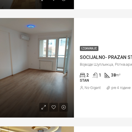
IZDAVANJE
SOCIJALNO- PRAZAN S
2
1
38
m²
STAN
Ns-Gigant
pre 4 године