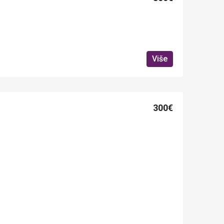
Više
300€