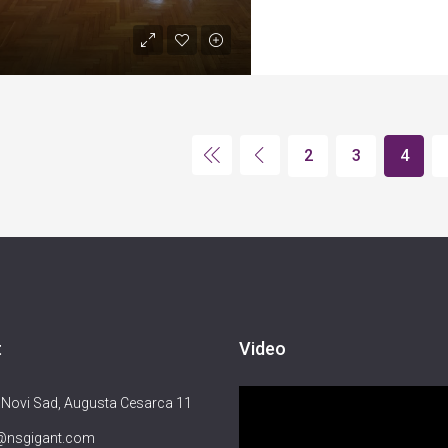
2
3
4
t
Video
Прегледач
Novi Sad, Augusta Cesarca 11
видео
e@nsgigant.com
записа