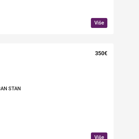
Više
350€
BAN STAN
Više