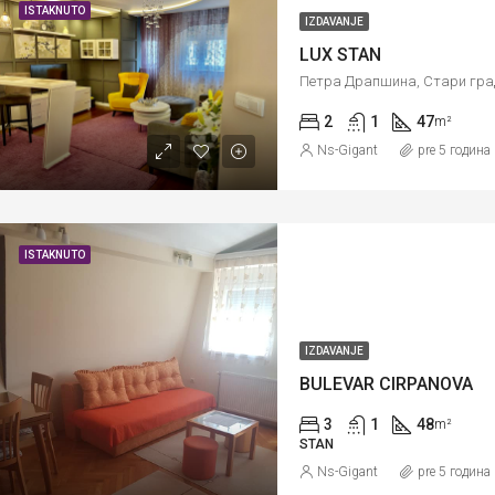
ISTAKNUTO
IZDAVANJE
LUX STAN
2
1
47
m²
Ns-Gigant
pre 5 година
ISTAKNUTO
IZDAVANJE
BULEVAR CIRPANOVA
3
1
48
m²
STAN
Ns-Gigant
pre 5 година