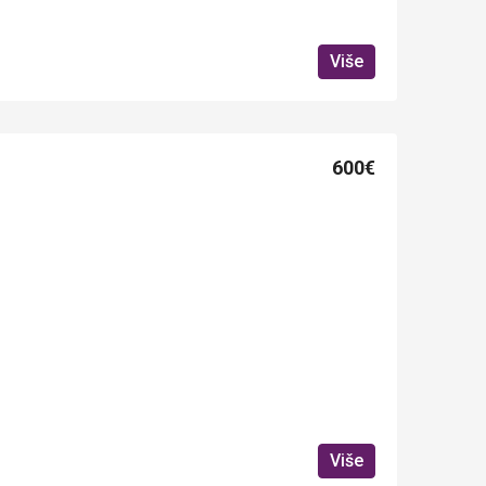
Više
600€
Više