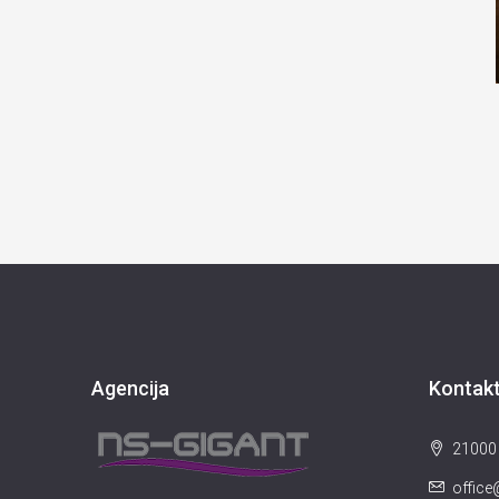
Agencija
Kontak
21000 
offic