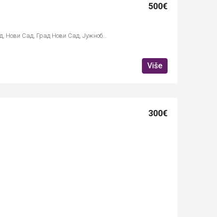
500€
Петра Драпшина, Стари град, Нови Сад, Град Нови Сад, Јужнобачки управни округ, Војводина, 21101, Србија
Više
300€