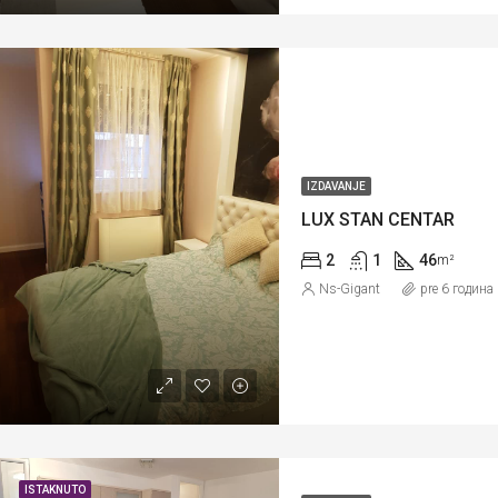
IZDAVANJE
LUX STAN CENTAR
2
1
46
m²
Ns-Gigant
pre 6 година
ISTAKNUTO