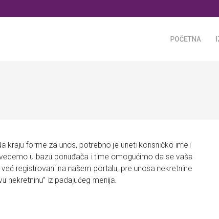
POČETNA
 kraju forme za unos, potrebno je uneti korisničko ime i
 uvedemo u bazu ponuđača i time omogućimo da se vaša
 već registrovani na našem portalu, pre unosa nekretnine
ovu nekretninu” iz padajućeg menija.