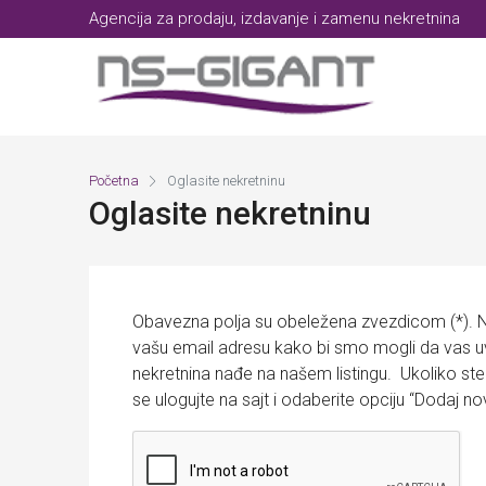
Agencija za prodaju, izdavanje i zamenu nekretnina
Početna
Oglasite nekretninu
Oglasite nekretninu
Obavezna polja su obeležena zvezdicom (*). Na
vašu email adresu kako bi smo mogli da vas
nekretnina nađe na našem listingu. Ukoliko ste
se ulogujte na sajt i odaberite opciju “Dodaj n