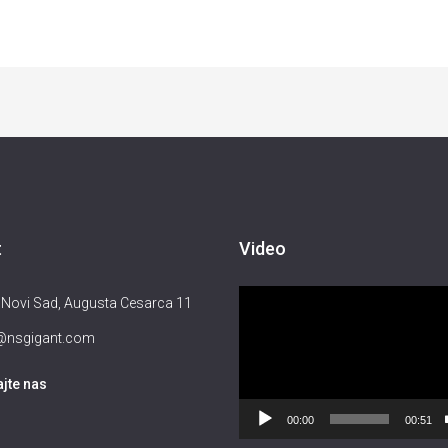
t
Video
Прегледач
Novi Sad, Augusta Cesarca 11
видео
e@nsgigant.com
записа
ajte nas
00:00
00:51