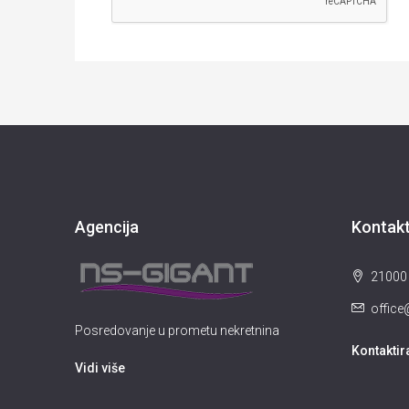
Agencija
Kontak
21000 
offic
Posredovanje u prometu nekretnina
Kontaktir
Vidi više