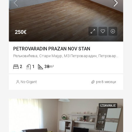
250€
PETROVARADIN PRAZAN NOV STAN
Рељковићева, Стари Мајур, МЗ Петроварадин, Петроварадин, Град Нови Сад, Јужнобачки управни округ, Војводина, 21132, Србија
2
1
38
m²
Ns-Gigant
pre 8 месеци
IZDAVANJE