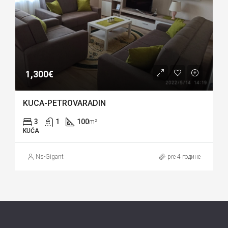
1,300€
KUCA-PETROVARADIN
3
1
100
m²
KUĆA
Ns-Gigant
pre 4 године