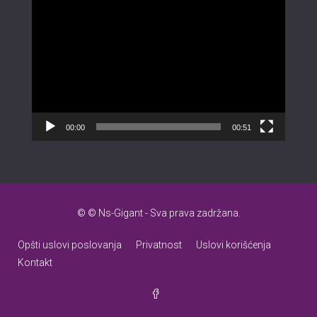
Прегледач
видео
записа
00:00
00:51
© © Ns-Gigant - Sva prava zadržana.
Opšti uslovi poslovanja
Privatnost
Uslovi korišćenja
Kontakt